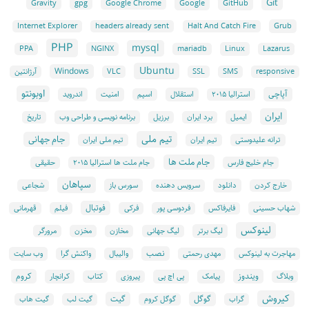
Git
Google
GitHub
Gravity
gpg
Google Chrome
Grub
Internet Explorer
headers already sent
Halt And Catch Fire
PHP
mysql
NGINX
Linux
PPA
mariadb
Lazarus
Ubuntu
Windows
responsive
SMS
SSL
VLC
آرژانتین
اوبونتو
آپاچی
استقلال
امنیت
اندروید
استرالیا ۲۰۱۵
اسپم
ایران
ایمیل
برنامه نویسی و طراحی وب
برد ایران
برزیل
تاریخ
تیم ملی
جام جهانی
ترانه علیدوستی
تیم ایران
تیم ملی ایران
جام ملت ها
جام خلیج فارس
جام ملت ها استرالیا ۲۰۱۵
حقیقی
سپاهان
دانلود
سورس باز
خارج کردن
سرویس دهنده
شجاعی
فوتبال
شهاب حسینی
فایرفاکس
فردوسی پور
فرکی
فیلم
قهرمانی
لینوکس
لیگ برتر
لیگ جهانی
مخازن
مخزن
مرورگر
نصب
وب سایت
مهاجرت به لینوکس
مهدی رحمتی
والیبال
واکنش گرا
ویندوز
کروم
پیامک
پی اچ پی
کرانچار
وبلاگ
پیروزی
کتاب
کیروش
گوگل
گیت
گراب
گوگل کروم
گیت لب
گیت هاب