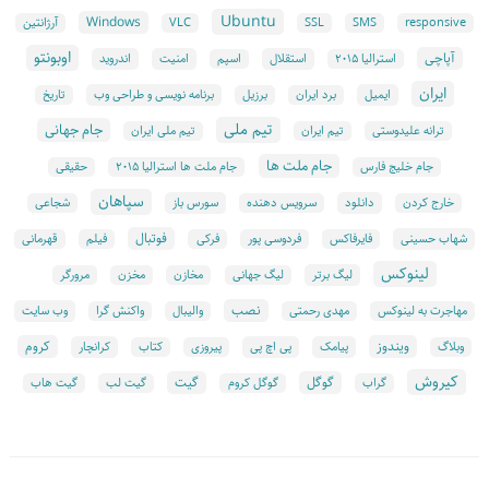
Ubuntu
Windows
responsive
SMS
SSL
VLC
آرژانتین
اوبونتو
آپاچی
استقلال
امنیت
اندروید
استرالیا ۲۰۱۵
اسپم
ایران
ایمیل
برنامه نویسی و طراحی وب
برد ایران
برزیل
تاریخ
تیم ملی
جام جهانی
ترانه علیدوستی
تیم ایران
تیم ملی ایران
جام ملت ها
جام خلیج فارس
جام ملت ها استرالیا ۲۰۱۵
حقیقی
سپاهان
دانلود
سورس باز
خارج کردن
سرویس دهنده
شجاعی
فوتبال
شهاب حسینی
فایرفاکس
فردوسی پور
فرکی
فیلم
قهرمانی
لینوکس
لیگ برتر
لیگ جهانی
مخازن
مخزن
مرورگر
نصب
وب سایت
مهاجرت به لینوکس
مهدی رحمتی
والیبال
واکنش گرا
ویندوز
کروم
پیامک
پی اچ پی
کرانچار
وبلاگ
پیروزی
کتاب
کیروش
گوگل
گیت
گراب
گوگل کروم
گیت لب
گیت هاب