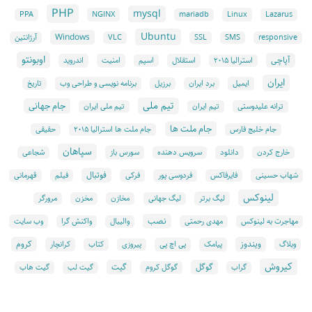
PHP
mysql
NGINX
Linux
PPA
mariadb
Lazarus
Ubuntu
Windows
responsive
SMS
SSL
VLC
آرژانتین
اوبونتو
آپاچی
استقلال
امنیت
اندروید
استرالیا ۲۰۱۵
اسپم
ایران
ایمیل
برنامه نویسی و طراحی وب
برد ایران
برزیل
تاریخ
تیم ملی
جام جهانی
ترانه علیدوستی
تیم ایران
تیم ملی ایران
جام ملت ها
جام خلیج فارس
جام ملت ها استرالیا ۲۰۱۵
حقیقی
سپاهان
دانلود
سورس باز
خارج کردن
سرویس دهنده
شجاعی
فوتبال
شهاب حسینی
فایرفاکس
فردوسی پور
فرکی
فیلم
قهرمانی
لینوکس
لیگ برتر
لیگ جهانی
مخازن
مخزن
مرورگر
نصب
وب سایت
مهاجرت به لینوکس
مهدی رحمتی
والیبال
واکنش گرا
ویندوز
کروم
پیامک
پی اچ پی
کرانچار
وبلاگ
پیروزی
کتاب
کیروش
گوگل
گیت
گراب
گوگل کروم
گیت لب
گیت هاب