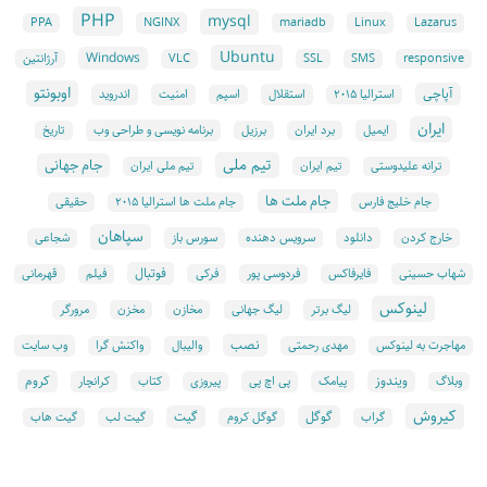
PHP
mysql
NGINX
Linux
PPA
mariadb
Lazarus
Ubuntu
Windows
responsive
SMS
SSL
VLC
آرژانتین
اوبونتو
آپاچی
استقلال
امنیت
اندروید
استرالیا ۲۰۱۵
اسپم
ایران
ایمیل
برنامه نویسی و طراحی وب
برد ایران
برزیل
تاریخ
تیم ملی
جام جهانی
ترانه علیدوستی
تیم ایران
تیم ملی ایران
جام ملت ها
جام خلیج فارس
جام ملت ها استرالیا ۲۰۱۵
حقیقی
سپاهان
دانلود
سورس باز
خارج کردن
سرویس دهنده
شجاعی
فوتبال
شهاب حسینی
فایرفاکس
فردوسی پور
فرکی
فیلم
قهرمانی
لینوکس
لیگ برتر
لیگ جهانی
مخازن
مخزن
مرورگر
نصب
وب سایت
مهاجرت به لینوکس
مهدی رحمتی
والیبال
واکنش گرا
ویندوز
کروم
پیامک
پی اچ پی
کرانچار
وبلاگ
پیروزی
کتاب
کیروش
گوگل
گیت
گراب
گوگل کروم
گیت لب
گیت هاب