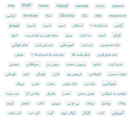
PHP
mysql
NGINX
Linux
PPA
mariadb
Lazarus
Ubuntu
Windows
responsive
SMS
SSL
VLC
آرژانتین
اوبونتو
آپاچی
استقلال
امنیت
اندروید
استرالیا ۲۰۱۵
اسپم
ایران
ایمیل
برنامه نویسی و طراحی وب
برد ایران
برزیل
تاریخ
تیم ملی
جام جهانی
ترانه علیدوستی
تیم ایران
تیم ملی ایران
جام ملت ها
جام خلیج فارس
جام ملت ها استرالیا ۲۰۱۵
حقیقی
سپاهان
دانلود
سورس باز
خارج کردن
سرویس دهنده
شجاعی
فوتبال
شهاب حسینی
فایرفاکس
فردوسی پور
فرکی
فیلم
قهرمانی
لینوکس
لیگ برتر
لیگ جهانی
مخازن
مخزن
مرورگر
نصب
وب سایت
مهاجرت به لینوکس
مهدی رحمتی
والیبال
واکنش گرا
ویندوز
کروم
پیامک
پی اچ پی
کرانچار
وبلاگ
پیروزی
کتاب
کیروش
گوگل
گیت
گراب
گوگل کروم
گیت لب
گیت هاب