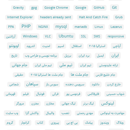
Git
Google
GitHub
Gravity
gpg
Google Chrome
Grub
Internet Explorer
headers already sent
Halt And Catch Fire
PHP
mysql
NGINX
Linux
PPA
mariadb
Lazarus
Ubuntu
Windows
responsive
SMS
SSL
VLC
آرژانتین
اوبونتو
آپاچی
استقلال
امنیت
اندروید
استرالیا ۲۰۱۵
اسپم
ایران
ایمیل
برنامه نویسی و طراحی وب
برد ایران
برزیل
تاریخ
تیم ملی
جام جهانی
ترانه علیدوستی
تیم ایران
تیم ملی ایران
جام ملت ها
جام خلیج فارس
جام ملت ها استرالیا ۲۰۱۵
حقیقی
سپاهان
دانلود
سورس باز
خارج کردن
سرویس دهنده
شجاعی
فوتبال
شهاب حسینی
فایرفاکس
فردوسی پور
فرکی
فیلم
قهرمانی
لینوکس
لیگ برتر
لیگ جهانی
مخازن
مخزن
مرورگر
نصب
وب سایت
مهاجرت به لینوکس
مهدی رحمتی
والیبال
واکنش گرا
ویندوز
کروم
پیامک
پی اچ پی
کرانچار
وبلاگ
پیروزی
کتاب