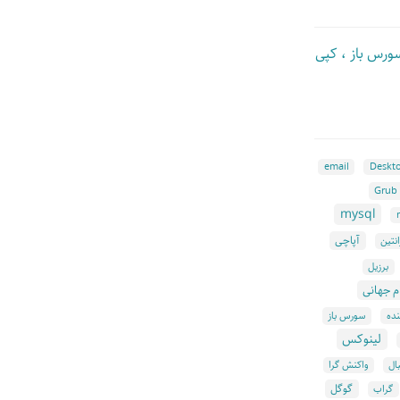
ورس باز ،‌ کپی
email
Deskt
Grub
mysql
آپاچی
انتین
برزیل
م جهانی
سورس باز
ده
لینوکس
بال
واکنش گرا
گوگل
گراب