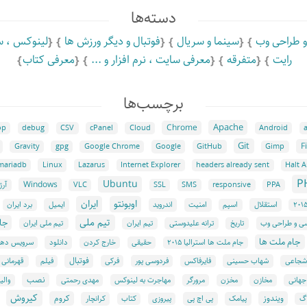
دسته‌ها
و طراحی وب
سینما و سریال
فوتبال و دیگر ورزش ها
لینوکس ،‌ س
رایت
متفرقه
معرفی سایت ،‌ نرم افزار و ...
معرفی کتاب
برچسب‌ها
Apache
Chrome
op
debug
CSV
cPanel
Cloud
Android
Git
F
Google
GitHub
Gravity
gpg
Google Chrome
Gimp
Linux
mariadb
Lazarus
Internet Explorer
headers already sent
Halt A
P
Ubuntu
Windows
PPA
responsive
SMS
SSL
VLC
آرژ
اوبونتو
ایران
استقلال
امنیت
اندروید
ایمیل
اسپم
برد ایران
تیم ملی
جا
یسی و طراحی وب
تاریخ
ترانه علیدوستی
تیم ایران
تیم ملی ایران
جام ملت ها
دانلود
جام ملت ها استرالیا ۲۰۱۵
حقیقی
خارج کردن
سرویس دهن
فوتبال
شهاب حسینی
شجاعی
فایرفاکس
فردوسی پور
فرکی
فیلم
قهرمانی
نصب
جهانی
مخازن
مخزن
مرورگر
مهاجرت به لینوکس
مهدی رحمتی
والی
کیروش
ویندوز
کروم
پیامک
پی اچ پی
کرانچار
اگ
پیروزی
کتاب