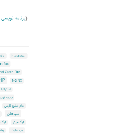
برنامه نویسی 
adb
.htaccess
irefox
nd Catch Fire
HP
NGINX
استرالیا ۲۰۱۵
برنامه نو
جام خلیج فارس
سپاهان
لیگ برتر
لیگ 
وب سایت
وبل